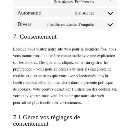
service
Consent
Statistiques, Préférences
maps
facebook
to
Automattic
Statistiques
service
Consent
linkedin
to
Divers
Finalité en attente d’enquête
Consent
service
to
7. Consentement
automattic
service
divers
Lorsque vous visitez notre site web pour la première fois, nous
vous montrerons une fenêtre contextuelle avec une explication
sur les cookies. Dès que vous cliquez sur « Enregistrer les
préférences » vous nous autorisez à utiliser les catégories de
cookies et d’extensions que vous avez sélectionnés dans la
fenêtre contextuelle, comme décrit dans la présente politique
de cookies. Vous pouvez désactiver l’utilisation des cookies via
votre navigateur, mais veuillez noter que notre site web
pourrait ne plus fonctionner correctement.
7.1 Gérez vos réglages de
consentement