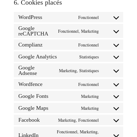
6. Cookies placés
WordPress
Fonctionnel
Consent
to
Google
Fonctionnel, Marketing
reCAPTCHA
Consent
service
to
wordpress
Complianz
Fonctionnel
Consent
service
to
google-
Google Analytics
Statistiques
Consent
service
recaptcha
to
Google
complianz
Marketing, Statistiques
Adsense
Consent
service
to
google-
Wordfence
Fonctionnel
Consent
service
analytics
to
google-
Google Fonts
Marketing
Consent
service
adsense
to
Google Maps
Marketing
wordfence
Consent
service
to
Facebook
Marketing, Fonctionnel
google-
Consent
service
fonts
to
Fonctionnel, Marketing,
google-
LinkedIn