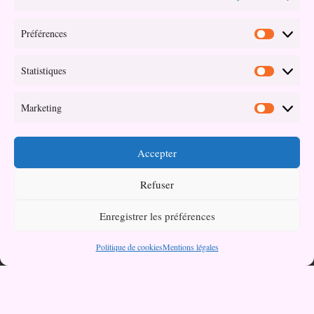
Préférences
Préférenc
Statistiques
Statistiqu
Votre partenaire bien-être et santé au naturel.
Marketing
Marketin
Adresse
Accepter
03 Impasse Oseille
Refuser
45190 Beaugency
Enregistrer les préférences
Politique de cookies
Mentions légales
Contact
isabelle@sophroaroma.fr
07 81 23 69 32