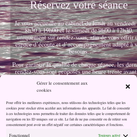
Réservez votre séance
Je vous accueille au cabinet du lundi au vendredi
8h30 à 19h00 et le samedi de 9h00 à 12h30,
uniquement sur rendez-vous, afin de vous offrir 
espace d’écoute et d’accompagnement adapté à 
besoins.
Pour garantir la qualité de chaque séance, les dern
rendez-vous sont proposés une heure trente avant
fermeture.
Gérer le consentement aux
cookies
Pour offrir les meilleures expériences, nous utilisons des technologies telles que les
cookies pour stocker et/ou accéder aux informations des appareils. Le fait de consentir
à ces technologies nous permettra de traiter des données telles que le comportement de
navigation ou les ID uniques sur ce site. Le fait de ne pas consentir ou de retirer son
consentement peut avoir un effet négatif sur certaines caractéristiques et fonctions.
Fonctionnel
Toujours activé