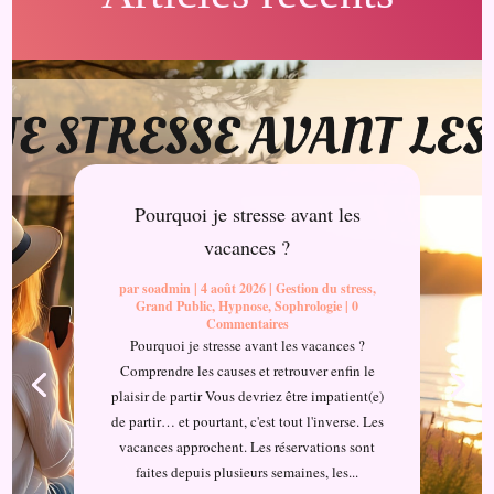
Pourquoi je stresse avant les
vacances ?
par
soadmin
|
4 août 2026
|
Gestion du stress
,
Grand Public
,
Hypnose
,
Sophrologie
| 0
Commentaires
Pourquoi je stresse avant les vacances ?
Comprendre les causes et retrouver enfin le
plaisir de partir Vous devriez être impatient(e)
de partir… et pourtant, c'est tout l'inverse. Les
vacances approchent. Les réservations sont
faites depuis plusieurs semaines, les...