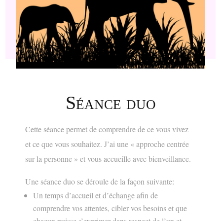
Séance duo
Cette séance permet de comprendre de ce vous vivez
et ce que vous souhaitez. J’ai une « approche centrée
sur la personne » et vous accueille avec bienveillance.
Une séance duo se déroule de la façon suivante:
Un temps d’accueil et d’échange
afin de
comprendre vos attentes, cibler vos besoins et que
chacun puisse s’exprimer dans respect de l’un et