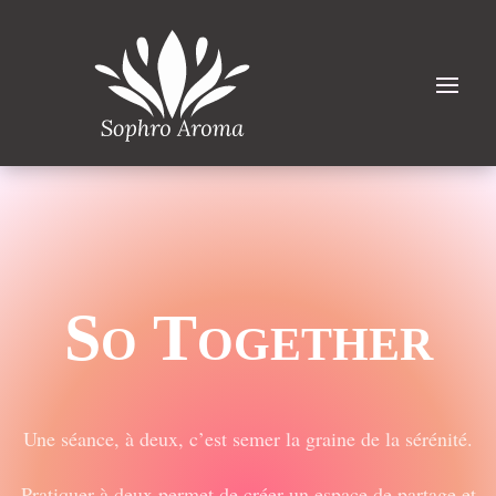
So Together
Une séance, à deux, c’est semer la graine de la sérénité.
Pratiquer à deux permet de créer un espace de partage et