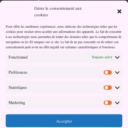
Gérer le consentement aux
Votre partenaire bien-être et santé au naturel.
cookies
Pour offrir les meilleures expériences, nous utilisons des technologies telles que les
cookies pour stocker et/ou accéder aux informations des appareils. Le fait de consentir
Adresse
à ces technologies nous permettra de traiter des données telles que le comportement de
navigation ou les ID uniques sur ce site. Le fait de ne pas consentir ou de retirer son
03 Impasse Oseille
consentement peut avoir un effet négatif sur certaines caractéristiques et fonctions.
45190 Beaugency
Fonctionnel
Toujours activé
Préférences
Préférenc
Contact
Statistiques
isabelle@sophroaroma.fr
Statistiqu
07 81 23 69 32
Marketing
Marketin
Suivez-nous
Accepter