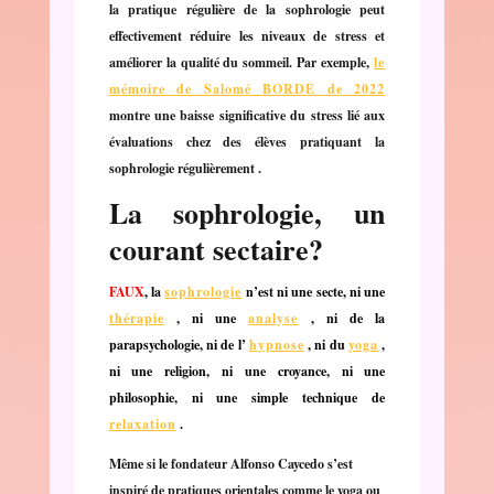
la pratique régulière de la sophrologie peut
effectivement réduire les niveaux de stress et
améliorer la qualité du sommeil. Par exemple,
le
mémoire de Salomé BORDE de 2022
montre une baisse significative du stress lié aux
évaluations chez des élèves pratiquant la
sophrologie régulièrement .
La sophrologie, un
courant sectaire?
FAUX
, la
sophrologie
n’est ni une secte, ni une
thérapie
, ni une
analyse
, ni de la
parapsychologie, ni de l’
hypnose
, ni du
yoga
,
ni une religion, ni une croyance, ni une
philosophie, ni une simple technique de
relaxation
.
Même si le fondateur Alfonso Caycedo s’est
inspiré de pratiques orientales comme le yoga ou