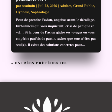
par
soadmin
|
Juil 22, 2026
|
Adultes
,
Grand Public
,
Hypnose
,
Sophrologie
Peur de prendre l’avion, angoisse avant le décollage,
turbulences qui vous inquiètent, crise de panique en
vol… Si la peur de l’avion gâche vos voyages ou vous
empêche parfois de partir, sachez que vous n’êtes pas
seul(e). Il existe des solutions concrètes pour...
« ENTRÉES PRÉCÉDENTES